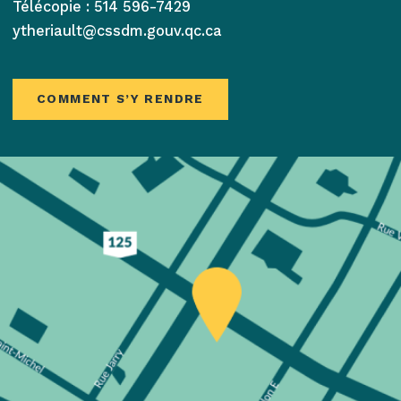
Télécopie :
514 596-7429
ytheriault@cssdm.gouv.qc.ca
COMMENT S’Y RENDRE